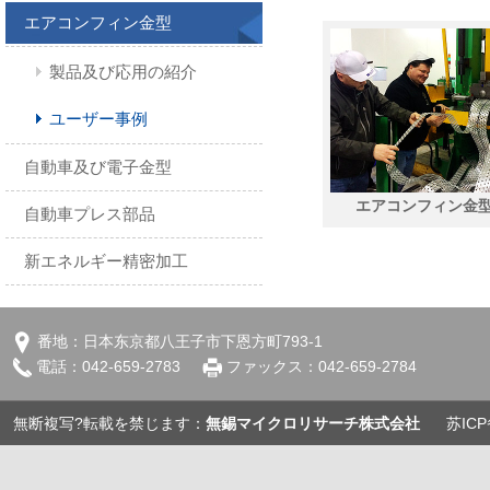
エアコンフィン金型
製品及び応用の紹介
ユーザー事例
自動車及び電子金型
エアコンフィン金
自動車プレス部品
新エネルギー精密加工
番地：日本东京都八王子市下恩方町793-1
電話：042-659-2783
ファックス：042-659-2784
無断複写?転載を禁じます：
無錫マイクロリサーチ株式会社
苏ICP