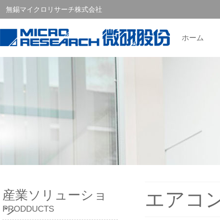
無錫マイクロリサーチ株式会社
ホーム
産業ソリューショ
エアコ
ン
PRODDUCTS